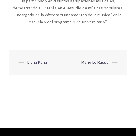
Ha participado en distintas agrupaciones musicales,
demostrando su interés en el estudio de músicas populares.
Encargado de la cátedra “Fundamentos de la música” en la
escuela y del programa “Pre-Universitario”.
⟵
Diana Peña
Mario Lo Russo
⟶
Navegación
de
entradas